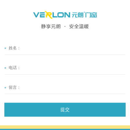
*
*
*
提交