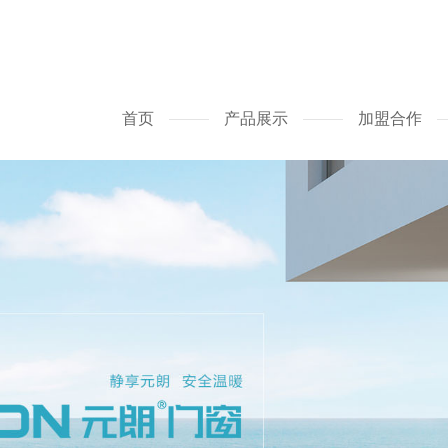
首页
产品展示
加盟合作